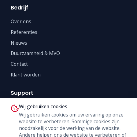
Bedrijf
Over ons
Referenties
Nieuws
Duurzaamheid & MVO
Contact
Klant worden
Support
Wij gebruiken cookies
Technische Dienst
Wij gebruiken cookies om uw ervaring op onze
Trainingen
website te verbeteren. Sommige cookies zijn
B2B Shop
noodzakelijk voor de werking van de website.
Andere helpen ons de website te verbeteren of