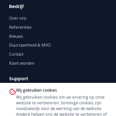
Bedrijf
Over ons
Referenties
Nieuws
Duurzaamheid & MVO
Contact
Klant worden
Support
Wij gebruiken cookies
Technische Dienst
Wij gebruiken cookies om uw ervaring op onze
Trainingen
website te verbeteren. Sommige cookies zijn
B2B Shop
noodzakelijk voor de werking van de website.
Andere helpen ons de website te verbeteren of