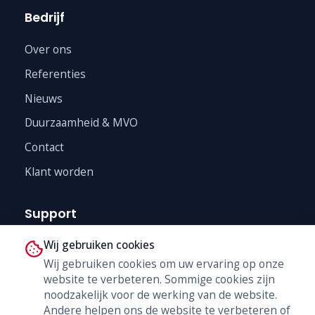
Bedrijf
Over ons
Referenties
Nieuws
Duurzaamheid & MVO
Contact
Klant worden
Support
Wij gebruiken cookies
Technische Dienst
Wij gebruiken cookies om uw ervaring op onze
Trainingen
website te verbeteren. Sommige cookies zijn
B2B Shop
noodzakelijk voor de werking van de website.
Andere helpen ons de website te verbeteren of