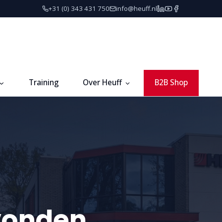
+31 (0) 343 431 750
info@heuff.nl
Training
Over Heuff
B2B Shop
vonden