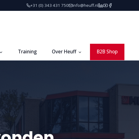
+31 (0) 343 431 750
info@heuff.nl
Training
Over Heuff
B2B Shop
vonden