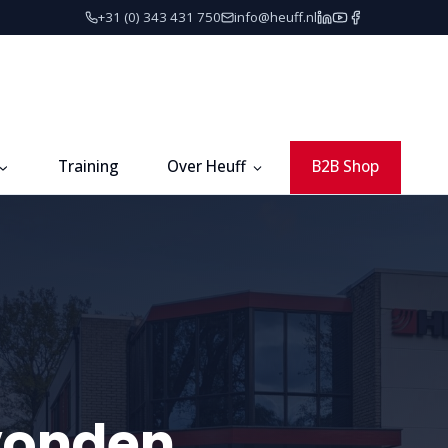
+31 (0) 343 431 750
info@heuff.nl
Training
Over Heuff
B2B Shop
vonden