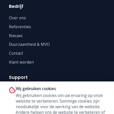
Bedrijf
Over ons
Referenties
Nieuws
Duurzaamheid & MVO
Contact
Klant worden
Support
Wij gebruiken cookies
Technische Dienst
Wij gebruiken cookies om uw ervaring op onze
Trainingen
website te verbeteren. Sommige cookies zijn
B2B Shop
noodzakelijk voor de werking van de website.
Andere helpen ons de website te verbeteren of