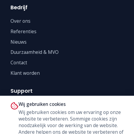
Bedrijf
Over ons
Referenties
Nieuws
Duurzaamheid & MVO
Contact
Klant worden
Support
Wij gebruiken cookies
Technische Dienst
Wij gebruiken cookies om uw ervaring op onze
Trainingen
website te verbeteren. Sommige cookies zijn
B2B Shop
noodzakelijk voor de werking van de website.
Andere helpen ons de website te verbeteren of