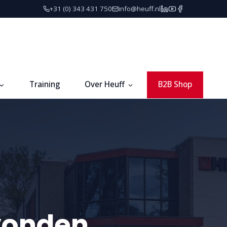
+31 (0) 343 431 750
info@heuff.nl
Training
Over Heuff
B2B Shop
vonden