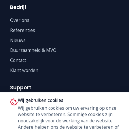
Bedrijf
Over ons
Referenties
Nieuws
Duurzaamheid & MVO
Contact
Klant worden
Support
Wij gebruiken cookies
Technische Dienst
Wij gebruiken cookies om uw ervaring op onze
Trainingen
website te verbeteren. Sommige cookies zijn
B2B Shop
noodzakelijk voor de werking van de website.
Andere helpen ons de website te verbeteren of