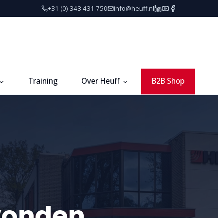
+31 (0) 343 431 750
info@heuff.nl
Training
Over Heuff
B2B Shop
vonden