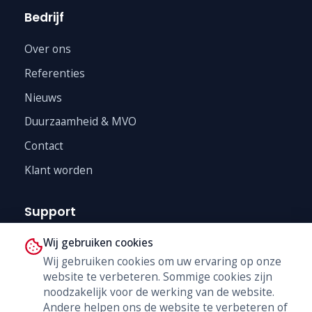
Bedrijf
Over ons
Referenties
Nieuws
Duurzaamheid & MVO
Contact
Klant worden
Support
Wij gebruiken cookies
Technische Dienst
Wij gebruiken cookies om uw ervaring op onze
Trainingen
website te verbeteren. Sommige cookies zijn
B2B Shop
noodzakelijk voor de werking van de website.
Andere helpen ons de website te verbeteren of