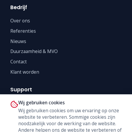
Bedrijf
Over ons
Referenties
Nieuws
Duurzaamheid & MVO
Contact
Klant worden
Support
Wij gebruiken cookies
Technische Dienst
Wij gebruiken cookies om uw ervaring op onze
Trainingen
website te verbeteren. Sommige cookies zijn
B2B Shop
noodzakelijk voor de werking van de website.
Andere helpen ons de website te verbeteren of