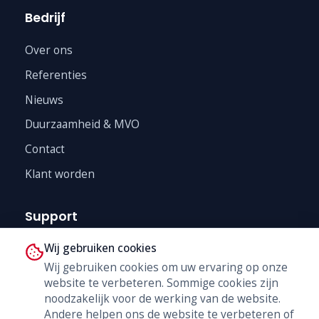
Bedrijf
Over ons
Referenties
Nieuws
Duurzaamheid & MVO
Contact
Klant worden
Support
Wij gebruiken cookies
Technische Dienst
Wij gebruiken cookies om uw ervaring op onze
Trainingen
website te verbeteren. Sommige cookies zijn
B2B Shop
noodzakelijk voor de werking van de website.
Andere helpen ons de website te verbeteren of