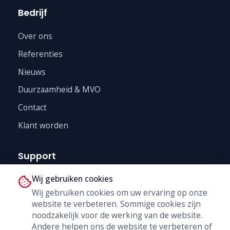
Bedrijf
Over ons
Referenties
Nieuws
Duurzaamheid & MVO
Contact
Klant worden
Support
Wij gebruiken cookies
Technische Dienst
Wij gebruiken cookies om uw ervaring op onze
Trainingen
website te verbeteren. Sommige cookies zijn
B2B Shop
noodzakelijk voor de werking van de website.
Andere helpen ons de website te verbeteren of