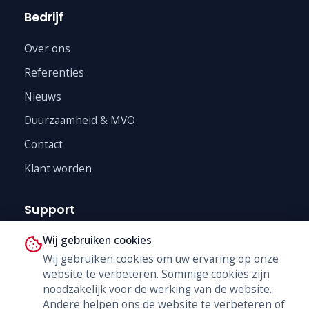
Bedrijf
Over ons
Referenties
Nieuws
Duurzaamheid & MVO
Contact
Klant worden
Support
Wij gebruiken cookies
Technische Dienst
Wij gebruiken cookies om uw ervaring op onze
Trainingen
website te verbeteren. Sommige cookies zijn
B2B Shop
noodzakelijk voor de werking van de website.
Andere helpen ons de website te verbeteren of