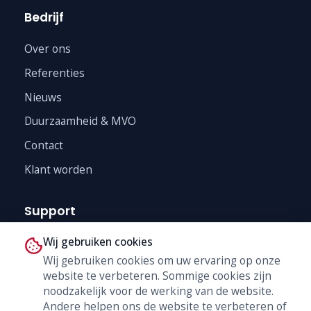
Bedrijf
Over ons
Referenties
Nieuws
Duurzaamheid & MVO
Contact
Klant worden
Support
Wij gebruiken cookies
Technische Dienst
Wij gebruiken cookies om uw ervaring op onze
Trainingen
website te verbeteren. Sommige cookies zijn
B2B Shop
noodzakelijk voor de werking van de website.
Andere helpen ons de website te verbeteren of