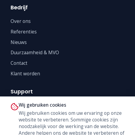
Bedrijf
Over ons
Referenties
Nieuws
Duurzaamheid & MVO
Contact
Klant worden
Support
Wij gebruiken cookies
Technische Dienst
Wij gebruiken cookies om uw ervaring op onze
Trainingen
website te verbeteren. Sommige cookies zijn
B2B Shop
noodzakelijk voor de werking van de website.
Andere helpen ons de website te verbeteren of