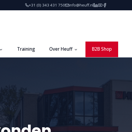
+31 (0) 343 431 750
info@heuff.nl
Training
Over Heuff
B2B Shop
vonden