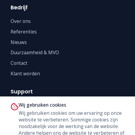
Bedrijf
Over ons
Referenties
Nieuws
Duurzaamheid & MVO
Contact
Klant worden
Support
Wij gebruiken cookies
Technische Dienst
Wij gebruiken cookies om uw ervaring op onze
Trainingen
website te verbeteren. Sommige cookies zijn
B2B Shop
noodzakelijk voor de werking van de website.
Andere helpen ons de website te verbeteren of