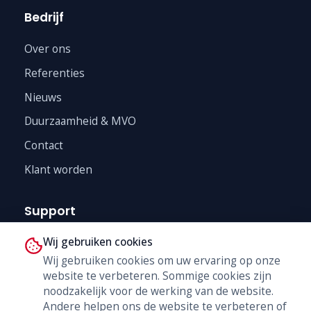
Bedrijf
Over ons
Referenties
Nieuws
Duurzaamheid & MVO
Contact
Klant worden
Support
Wij gebruiken cookies
Technische Dienst
Wij gebruiken cookies om uw ervaring op onze
Trainingen
website te verbeteren. Sommige cookies zijn
B2B Shop
noodzakelijk voor de werking van de website.
Andere helpen ons de website te verbeteren of