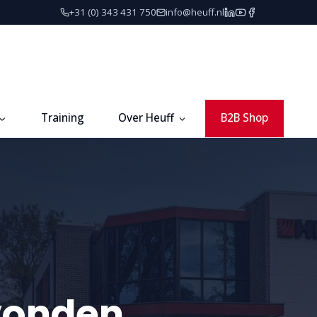
+31 (0) 343 431 750
info@heuff.nl
Training
Over Heuff
B2B Shop
vonden