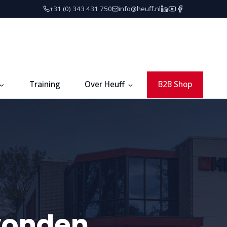
+31 (0) 343 431 750
info@heuff.nl
Training
Over Heuff
B2B Shop
vonden