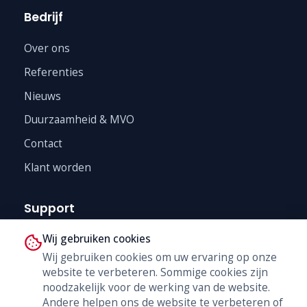
Bedrijf
Over ons
Referenties
Nieuws
Duurzaamheid & MVO
Contact
Klant worden
Support
Wij gebruiken cookies
Technische Dienst
Wij gebruiken cookies om uw ervaring op onze
Trainingen
website te verbeteren. Sommige cookies zijn
B2B Shop
noodzakelijk voor de werking van de website.
Andere helpen ons de website te verbeteren of