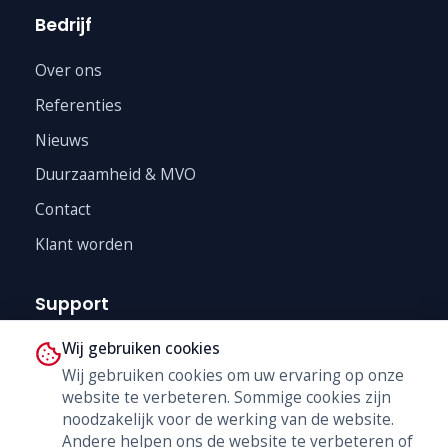
Bedrijf
Over ons
Referenties
Nieuws
Duurzaamheid & MVO
Contact
Klant worden
Support
Wij gebruiken cookies
Technische Dienst
Wij gebruiken cookies om uw ervaring op onze
Trainingen
website te verbeteren. Sommige cookies zijn
B2B Shop
noodzakelijk voor de werking van de website.
Andere helpen ons de website te verbeteren of