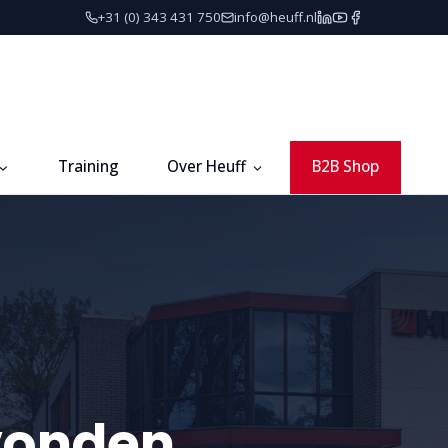
+31 (0) 343 431 750
info@heuff.nl
Training
Over Heuff
B2B Shop
vonden