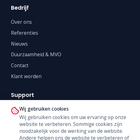
Bedrijf
Over ons
Referenties
Nieuws
Duurzaamheid & MVO
Contact
Klant worden
Support
Wij gebruiken cookies
Technische Dienst
Wij gebruiken cookies om uw ervaring op onze
Trainingen
website te verbeteren. Sommige cookies zijn
B2B Shop
noodzakelijk voor de werking van de website.
Andere helpen ons de website te verbeteren of