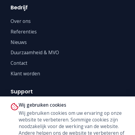
Bedrijf
Over ons
Referenties
Nieuws
Duurzaamheid & MVO
Contact
Klant worden
Support
Wij gebruiken cookies
Technische Dienst
Wij gebruiken cookies om uw ervaring op onze
Trainingen
website te verbeteren. Sommige cookies zijn
B2B Shop
noodzakelijk voor de werking van de website.
Andere helpen ons de website te verbeteren of