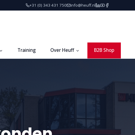
+31 (0) 343 431 750
info@heuff.nl
Training
Over Heuff
B2B Shop
vonden