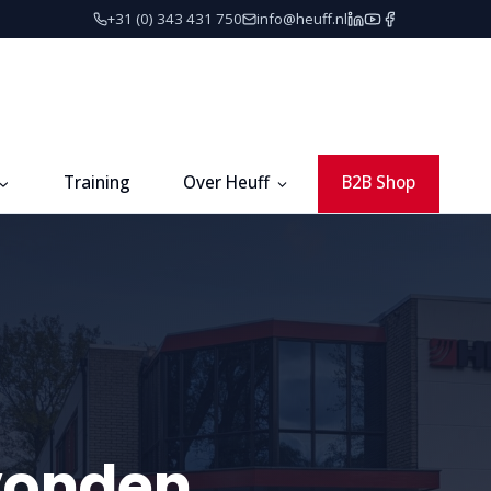
+31 (0) 343 431 750
info@heuff.nl
Training
Over Heuff
B2B Shop
vonden