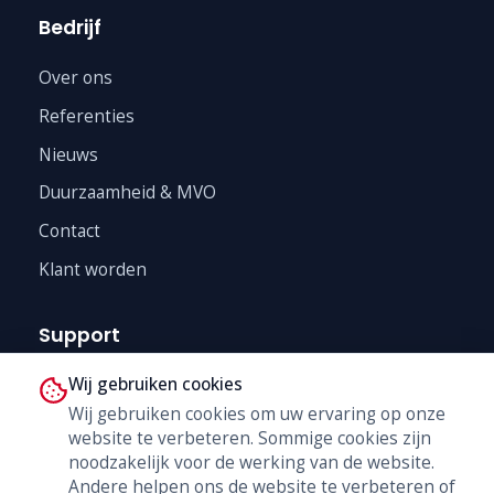
Bedrijf
Over ons
Referenties
Nieuws
Duurzaamheid & MVO
Contact
Klant worden
Support
Wij gebruiken cookies
Technische Dienst
Wij gebruiken cookies om uw ervaring op onze
Trainingen
website te verbeteren. Sommige cookies zijn
B2B Shop
noodzakelijk voor de werking van de website.
Andere helpen ons de website te verbeteren of