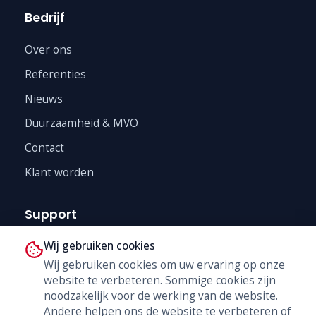
Bedrijf
Over ons
Referenties
Nieuws
Duurzaamheid & MVO
Contact
Klant worden
Support
Wij gebruiken cookies
Technische Dienst
Wij gebruiken cookies om uw ervaring op onze
Trainingen
website te verbeteren. Sommige cookies zijn
B2B Shop
noodzakelijk voor de werking van de website.
Andere helpen ons de website te verbeteren of