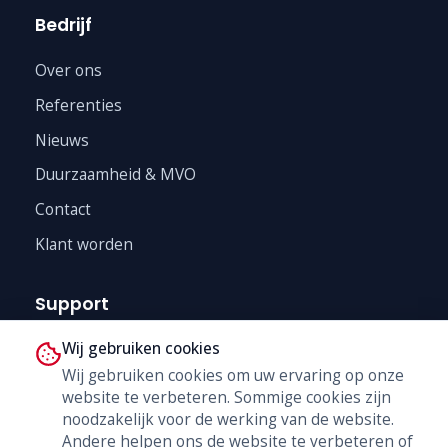
Bedrijf
Over ons
Referenties
Nieuws
Duurzaamheid & MVO
Contact
Klant worden
Support
Wij gebruiken cookies
Technische Dienst
Wij gebruiken cookies om uw ervaring op onze
Trainingen
website te verbeteren. Sommige cookies zijn
B2B Shop
noodzakelijk voor de werking van de website.
Andere helpen ons de website te verbeteren of