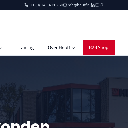
+31 (0) 343 431 750
info@heuff.nl
Training
Over Heuff
B2B Shop
vonden