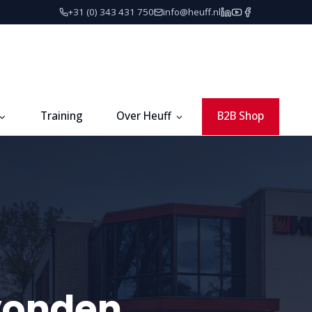
+31 (0) 343 431 750
info@heuff.nl
Training
Over Heuff
B2B Shop
vonden