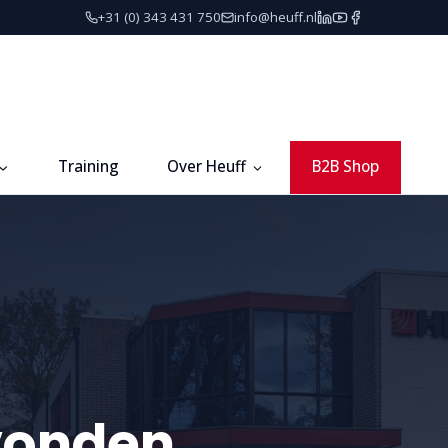
+31 (0) 343 431 750
info@heuff.nl
Training
Over Heuff
B2B Shop
vonden