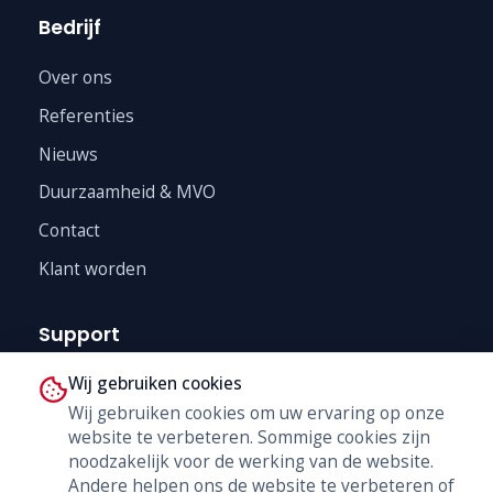
Bedrijf
Over ons
Referenties
Nieuws
Duurzaamheid & MVO
Contact
Klant worden
Support
Wij gebruiken cookies
Technische Dienst
Wij gebruiken cookies om uw ervaring op onze
Trainingen
website te verbeteren. Sommige cookies zijn
B2B Shop
noodzakelijk voor de werking van de website.
Andere helpen ons de website te verbeteren of