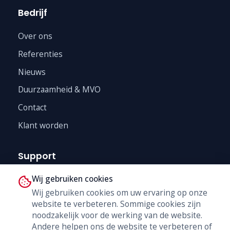
Bedrijf
Over ons
Referenties
Nieuws
Duurzaamheid & MVO
Contact
Klant worden
Support
Wij gebruiken cookies
Technische Dienst
Wij gebruiken cookies om uw ervaring op onze
Trainingen
website te verbeteren. Sommige cookies zijn
B2B Shop
noodzakelijk voor de werking van de website.
Andere helpen ons de website te verbeteren of