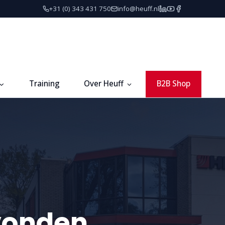
+31 (0) 343 431 750
info@heuff.nl
Training
Over Heuff
B2B Shop
vonden