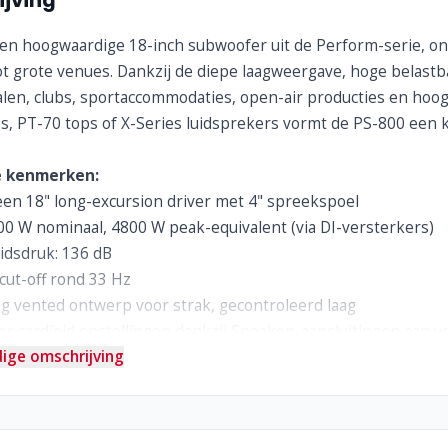
jving
een hoogwaardige 18-inch subwoofer uit de Perform-serie, on
t grote venues. Dankzij de diepe laagweergave, hoge belastbaa
len, clubs, sportaccommodaties, open-air producties en hoogw
, PT-70 tops of X-Series luidsprekers vormt de PS-800 een 
e kenmerken:
een 18" long-excursion driver met 4" spreekspoel
0 W nominaal, 4800 W peak-equivalent (via DI-versterkers)
idsdruk: 136 dB
cut-off rond 33 Hz
ng vented ontwerp voor strak, gecontroleerd laag
or cardioid opstellingen dankzij Speakon-aansluitingen aan v
ige omschrijving
iplex-berken behuizing met duurzame structuurlak of option
90 × 600 × 710 mm, gewicht ca. 51–55 kg
M20-statiefdraad, rubberen skids, handgrepen en opties voor
aar in horizontale, verticale, end-fired of cardioid sub-arrays