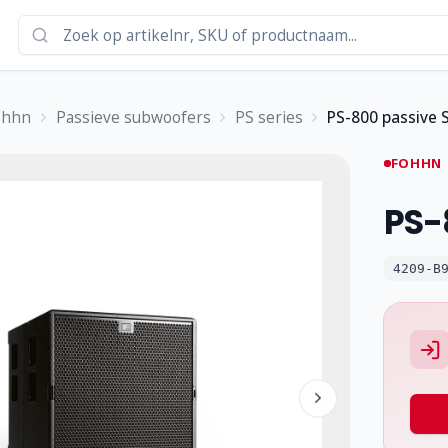
ohhn
Passieve subwoofers
PS series
PS-800 passive 
FOHHN
PS-
4209-B