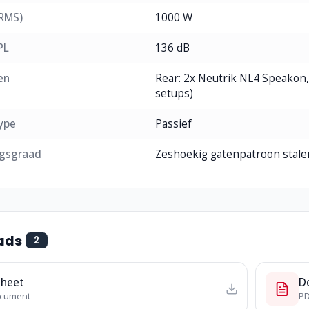
RMS)
1000 W
PL
136 dB
en
Rear: 2x Neutrik NL4 Speakon,
setups)
ype
Passief
gsgraad
Zeshoekig gatenpatroon stalen
ads
2
sheet
D
ocument
PD