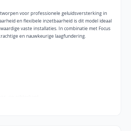
tworpen voor professionele geluidsversterking in
rheid en flexibele inzetbaarheid is dit model ideaal
aardige vaste installaties. In combinatie met Focus
krachtige en nauwkeurige laagfundering.
oor- en achterkant
ele PU-coating
 wheelboard of frontlid