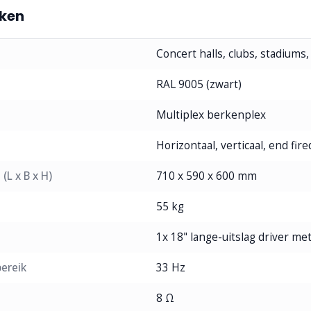
ken
Concert halls, clubs, stadiums
RAL 9005 (zwart)
Multiplex berkenplex
Horizontaal, verticaal, end fir
(L x B x H)
710 x 590 x 600 mm
55 kg
1x 18" lange-uitslag driver met 
ereik
33 Hz
8 Ω