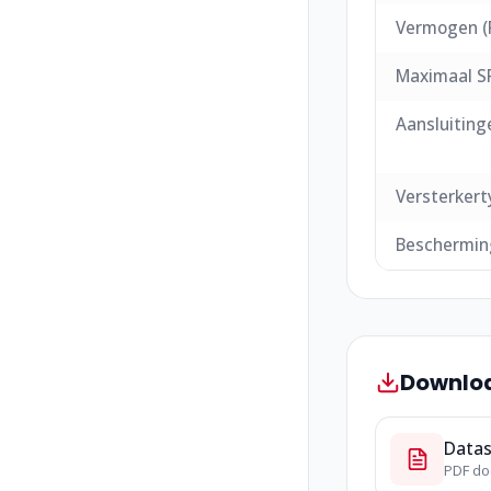
Vermogen (
Maximaal S
Aansluiting
Versterkert
Beschermin
Downlo
Data
PDF d