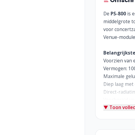
Omschri
De
PS-800
is 
middelgrote to
voor concertza
Venue-modules
Belangrijkst
Voorzien van 
Vermogen: 100
Maximale gelu
Diep laag met 
Direct-radiati
Voorbereid vo
▼ Toon volled
Robuuste mult
Afmetingen: 5
Voorzien van 
Perfect inzetb