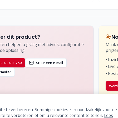
er dit product?
No
ten helpen u graag met advies, configuratie
Maak e
de oplossing.
prijze
•
Inzic
) 343 431 750
Stuur een e-mail
•
Live 
rmulier
•
Beste
Word 
te te verbeteren. Sommige cookies zijn noodzakelijk voor de
te te verbeteren of om u relevante content te tonen.
Lees