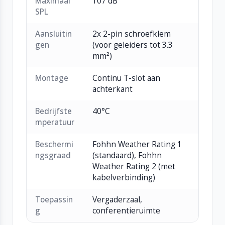
Maximaal
107 dB
SPL
Aansluitin
2x 2-pin schroefklem
gen
(voor geleiders tot 3.3
mm²)
Montage
Continu T-slot aan
achterkant
Bedrijfste
40°C
mperatuur
Beschermi
Fohhn Weather Rating 1
ngsgraad
(standaard), Fohhn
Weather Rating 2 (met
kabelverbinding)
Toepassin
Vergaderzaal,
g
conferentieruimte