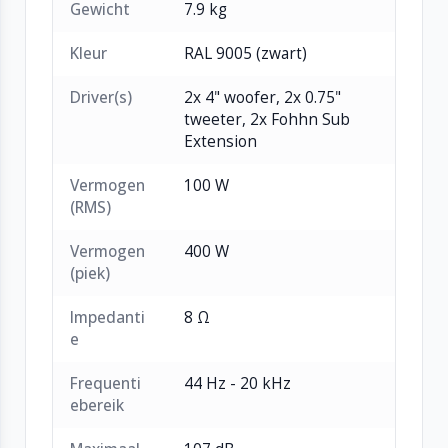
Gewicht
7.9 kg
Standaardlengte 1220 mm, optioneel
schaalbaar tot 2202 mm
Kleur
RAL 9005 (zwart)
Gewicht: 7,9 kg
Driver(s)
2x 4" woofer, 2x 0.75"
Flexibele montage met doorlopende T-slot rail
tweeter, 2x Fohhn Sub
Leverbaar in zwart, wit en alle
Extension
RAL/NCS/Pantone-kleuren
Vermogen
100 W
(RMS)
Vermogen
400 W
(piek)
Impedanti
8 Ω
e
Frequenti
44 Hz - 20 kHz
ebereik