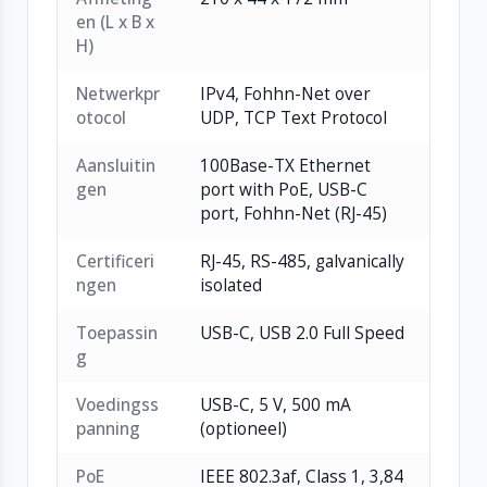
en automatische netwerkdetectie
en (L x B x
Meerdere NA-4 units kunnen gelijktijdig
H)
worden gebruikt en beheerd
Netwerkpr
IPv4, Fohhn-Net over
Volledige bediening via Fohhn-Net in
otocol
UDP, TCP Text Protocol
combinatie met Fohhn Audio Soft
Compact half-19" ontwerp (1 U) voor
Aansluitin
100Base-TX Ethernet
eenvoudige rackmontage
gen
port with PoE, USB-C
Voeding via PoE of USB-C
port, Fohhn-Net (RJ-45)
Certificeri
RJ-45, RS-485, galvanically
ngen
isolated
Toepassin
USB-C, USB 2.0 Full Speed
g
Voedingss
USB-C, 5 V, 500 mA
panning
(optioneel)
PoE
IEEE 802.3af, Class 1, 3,84