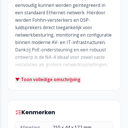
eenvoudig kunnen worden geïntegreerd in
een standaard Ethernet-netwerk. Hierdoor
worden Fohhn-versterkers en DSP-
luidsprekers direct toegankelijk voor
netwerkbesturing, monitoring en configuratie
binnen moderne AV- en IT-infrastructuren.
Dankzij PoE-ondersteuning en een robuust
ontwerp is de NA-4 ideaal voor zowel vaste
installaties als grotere netwerkopstellingen.
▼ Toon volledige omschrijving
Belangrijkste kenmerken:
Ethernet-naar-Fohhn-Net bridge voor
integratie van Fohhn-apparatuur in IP-
netwerken
Aansluitingen: 100Base-TX Ethernet (RJ-45
Kenmerken
met PoE), USB-C en Fohhn-Net (RJ-45)
Ondersteuning voor DHCP, statische adressen
Afmeting
210 x 44 x 172 mm