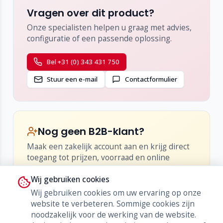
Vragen over dit product?
Onze specialisten helpen u graag met advies,
configuratie of een passende oplossing.
Bel +31 (0) 343 431 750
Stuur een e-mail
Contactformulier
Nog geen B2B-klant?
Maak een zakelijk account aan en krijg direct
toegang tot prijzen, voorraad en online
bestellen.
Wij gebruiken cookies
•
Inzicht in netto-prijzen en kortingen
Wij gebruiken cookies om uw ervaring op onze
•
Live voorraad en levertijden
website te verbeteren. Sommige cookies zijn
•
Bestellen, herbestellen en orderhistorie
noodzakelijk voor de werking van de website.