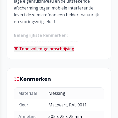
lage eigenruisniveau en de uitstekende
afscherming tegen mobiele interferentie
levert deze microfoon een helder, natuurlijk
en storingsvrij geluid.
Belangrijkste kenmerken:
30 cm zwanenhalsmicrofoon met
▼ Toon volledige omschrijving
schroefkoppeling
Unidirectioneel (cardioïde) voor optimale
spraakverstaanbaarheid
Zeer lage gevoeligheid voor storingen door
mobiele telefoons
Kenmerken
Geïntegreerde LED-ring: uit, rood (actief),
groen (spreekverzoek)
Materiaal
Messing
Flexibele plaatsing met ruime
bewegingsvrijheid
Kleur
Matzwart, RAL 9011
Natuurlijke, warme klank voor langere en
Afmeting
305 x 25 x 25 mm
comfortabele meetings