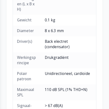
en (L x B x
Compatibel met Televic discussiestations (D-
H)
Cerno & Confidea-series, NIET voor Confidea
"Mike" modellen)
Gewicht
0.1 kg
Lichtgewicht ontwerp van matzwart messing
Diameter
8 x 6.3 mm
Driver(s)
Back electret
(condensator)
Werkingsp
Drukgradiënt
rincipe
Polair
Unidirectioneel, cardioïde
patroon
Maximaal
110 dB SPL (1% THD+N)
SPL
Signaal-
> 67 dB(A)