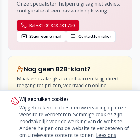
Onze specialisten helpen u graag met advies,
configuratie of een passende oplossing.
Bel +31 (0) 343 431 750
Stuur een e-mail
Contactformulier
Nog geen B2B-klant?
Maak een zakelijk account aan en krijg direct
toegang tot prijzen, voorraad en online
bestellen.
Wij gebruiken cookies
•
Inzicht in netto-prijzen en kortingen
Wij gebruiken cookies om uw ervaring op onze
•
Live voorraad en levertijden
website te verbeteren. Sommige cookies zijn
•
Bestellen, herbestellen en orderhistorie
noodzakelijk voor de werking van de website.
Andere helpen ons de website te verbeteren of
Word klant
om u relevante content te tonen.
Lees ons