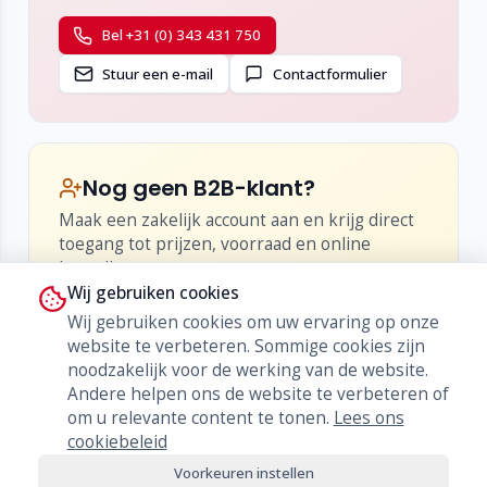
Bel +31 (0) 343 431 750
Stuur een e-mail
Contactformulier
Nog geen B2B-klant?
Maak een zakelijk account aan en krijg direct
toegang tot prijzen, voorraad en online
bestellen.
Wij gebruiken cookies
•
Inzicht in netto-prijzen en kortingen
Wij gebruiken cookies om uw ervaring op onze
•
Live voorraad en levertijden
website te verbeteren. Sommige cookies zijn
•
Bestellen, herbestellen en orderhistorie
noodzakelijk voor de werking van de website.
Andere helpen ons de website te verbeteren of
Word klant
om u relevante content te tonen.
Lees ons
cookiebeleid
Voorkeuren instellen