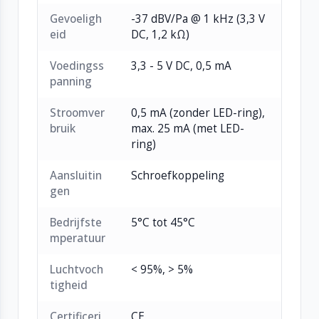
Gevoeligh
-37 dBV/Pa @ 1 kHz (3,3 V
eid
DC, 1,2 kΩ)
Voedingss
3,3 - 5 V DC, 0,5 mA
panning
Stroomver
0,5 mA (zonder LED-ring),
bruik
max. 25 mA (met LED-
ring)
Aansluitin
Schroefkoppeling
gen
Bedrijfste
5°C tot 45°C
mperatuur
Luchtvoch
< 95%, > 5%
tigheid
Certificeri
CE