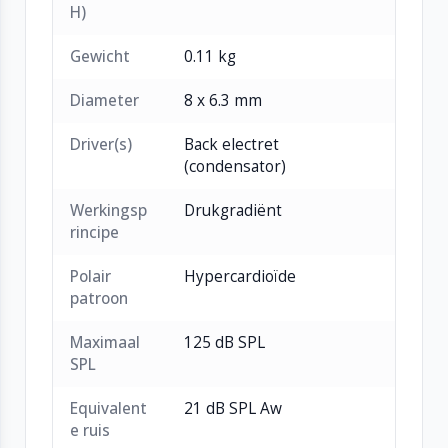
H)
Lichtgewicht, duurzaam ontwerp van matzwart
messing
Gewicht
0.11 kg
Diameter
8 x 6.3 mm
Driver(s)
Back electret
(condensator)
Werkingsp
Drukgradiënt
rincipe
Polair
Hypercardioïde
patroon
Maximaal
125 dB SPL
SPL
Equivalent
21 dB SPL Aw
e ruis