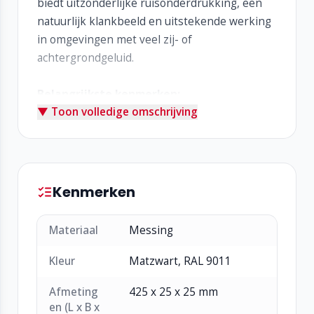
biedt uitzonderlijke ruisonderdrukking, een
natuurlijk klankbeeld en uitstekende werking
in omgevingen met veel zij- of
achtergrondgeluid.
Belangrijkste kenmerken:
▼ Toon volledige omschrijving
Hypercardioïde microfoon voor maximale
onderdrukking van omgevingsgeluid
40 cm zwanenhalsdesign met ruime
bewegingsvrijheid
Schroefkoppeling voor stevige en
Kenmerken
betrouwbare aansluiting
Zeer lage gevoeligheid voor storingen door
Materiaal
Messing
mobiele telefoons
Natuurlijk, vol geluid voor lange en
Kleur
Matzwart, RAL 9011
comfortabele meetings
Afmeting
425 x 25 x 25 mm
LED-ring met duidelijke statusweergave
en (L x B x
(uit/aan/verzoek)