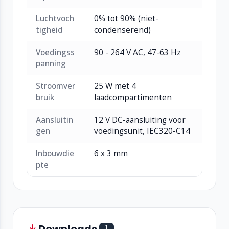
Luchtvoch
0% tot 90% (niet-
tigheid
condenserend)
Voedingss
90 - 264 V AC, 47-63 Hz
panning
Stroomver
25 W met 4
bruik
laadcompartimenten
Aansluitin
12 V DC-aansluiting voor
gen
voedingsunit, IEC320-C14
Inbouwdie
6 x 3 mm
pte
Downloads
1