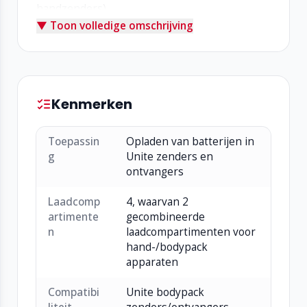
handzenders)
▼ Toon volledige omschrijving
Eenvoudige bediening met aan/uit-indicator
Compact ontwerp voor tafelopstelling of
montage
Inclusief voedingsadapter
Ideaal voor kleine tot middelgrote Unite-
Kenmerken
opstellingen
Specificaties (kort):
Toepassin
Opladen van batterijen in
Voeding: 12 V DC (adapter meegeleverd)
g
Unite zenders en
Vermogen: 25 W (bij 4 apparaten)
ontvangers
Laadtijd: ca. 4 uur
Laadcomp
4, waarvan 2
Afmetingen: 147,5 × 75,5 × 78,5 mm
artimente
gecombineerde
Gewicht: 530 g
n
laadcompartimenten voor
hand-/bodypack
apparaten
Compatibi
Unite bodypack