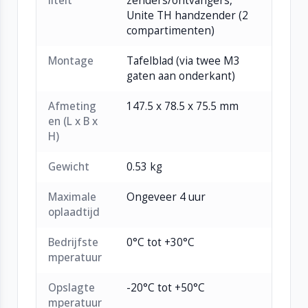
liteit
zenders/ontvangers,
Unite TH handzender (2
compartimenten)
Montage
Tafelblad (via twee M3
gaten aan onderkant)
Afmeting
147.5 x 78.5 x 75.5 mm
en (L x B x
H)
Gewicht
0.53 kg
Maximale
Ongeveer 4 uur
oplaadtijd
Bedrijfste
0°C tot +30°C
mperatuur
Opslagte
-20°C tot +50°C
mperatuur