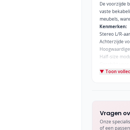
De voorzijde b
vaste bekabel
meubels, wand
Kenmerken:
Stereo L/R-aan
Achterzijde v
Hoogwaardige 
Half-size mod
Geschikt voor 
▼ Toon volled
Eenvoudige en
Vragen ov
Onze specialis
of een passen