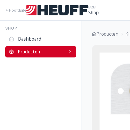
B2B
Hoofdsite
Shop
SHOP
Producten
K
Dashboard
Producten