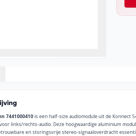
jving
nn 7441000410
is een half-size audio­module uit de Konnect 5
 voor links/rechts-audio. Deze hoogwaardige aluminium module
trouwbare en storingsvrije stereo-signaaloverdracht essentie