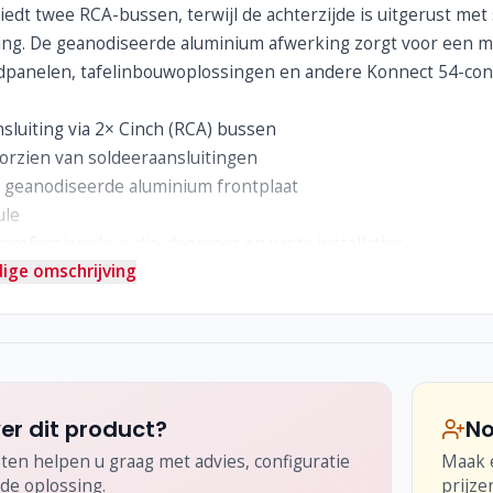
iedt twee RCA-bussen, terwijl de achterzijde is uitgerust me
ing. De geanodiseerde aluminium afwerking zorgt voor een mod
panelen, tafelinbouwoplossingen en andere Konnect 54-conf
sluiting via 2× Cinch (RCA) bussen
oorzien van soldeeraansluitingen
geanodiseerde aluminium frontplaat
ule
professionele audio-doorvoer en vaste installaties
ige omschrijving
 stabiele montage in Konnect 54 alu-systemen
er dit product?
No
ten helpen u graag met advies, configuratie
Maak e
de oplossing.
prijze