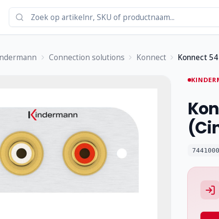
indermann
Connection solutions
Konnect
Konnect 54 
KINDER
Kon
(Ci
744100