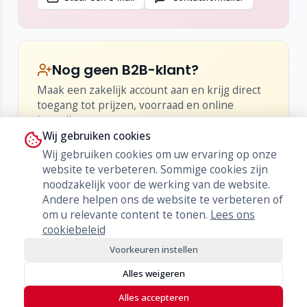
Nog geen B2B-klant?
Maak een zakelijk account aan en krijg direct
toegang tot prijzen, voorraad en online
bestellen.
Wij gebruiken cookies
•
Inzicht in netto-prijzen en kortingen
Wij gebruiken cookies om uw ervaring op onze
•
Live voorraad en levertijden
website te verbeteren. Sommige cookies zijn
•
Bestellen, herbestellen en orderhistorie
noodzakelijk voor de werking van de website.
Andere helpen ons de website te verbeteren of
Word klant
om u relevante content te tonen.
Lees ons
cookiebeleid
Voorkeuren instellen
Alles weigeren
Alles accepteren