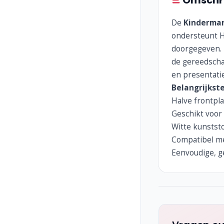
Omschri
De
Kinderma
ondersteunt H
doorgegeven. D
de gereedscha
en presentati
Belangrijkst
Halve frontpl
Geschikt voor 
Witte kunstst
Compatibel me
Eenvoudige, 