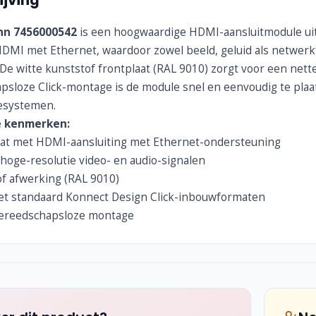
jving
nn 7456000542
is een hoogwaardige HDMI-aansluitmodule uit
DMI met Ethernet, waardoor zowel beeld, geluid als netwerkf
e witte kunststof frontplaat (RAL 9010) zorgt voor een nette,
psloze Click-montage is de module snel en eenvoudig te plaa
esystemen.
e kenmerken:
aat met HDMI-aansluiting met Ethernet-ondersteuning
hoge-resolutie video- en audio-signalen
of afwerking (RAL 9010)
t standaard Konnect Design Click-inbouwformaten
gereedschapsloze montage