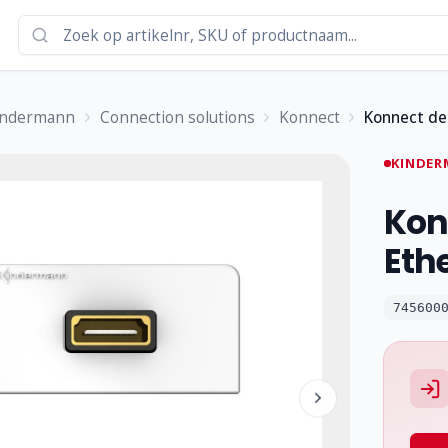
indermann
Connection solutions
Konnect
Konnect des
KINDER
Kon
Eth
745600