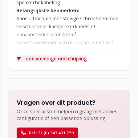
speakerbekabeling.
Belangrijkste kenmerken:
Aansluitmodule met stevige schroefklemmen
Geschikt voor luidsprekerkabels of
banaanstekkers tot 4 mm²
Halve frontblende van duurzaam kunststof
Inclusief frontcovers in 50×25 mm en 55×28
▼ Toon volledige omschrijving
mm
Gereedschapsloze montage voor snelle
installatie
Kleur: anthraciet (RAL 7024)
Vragen over dit product?
Onze specialisten helpen u graag met advies,
configuratie of een passende oplossing.
Bel +31 (0) 343 431 750