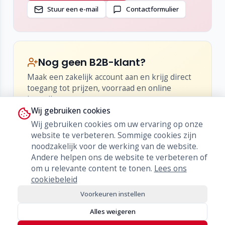
Stuur een e-mail
Contactformulier
Nog geen B2B-klant?
Maak een zakelijk account aan en krijg direct
toegang tot prijzen, voorraad en online
bestellen.
Wij gebruiken cookies
•
Inzicht in netto-prijzen en kortingen
Wij gebruiken cookies om uw ervaring op onze
•
Live voorraad en levertijden
website te verbeteren. Sommige cookies zijn
•
Bestellen, herbestellen en orderhistorie
noodzakelijk voor de werking van de website.
Andere helpen ons de website te verbeteren of
Word klant
om u relevante content te tonen.
Lees ons
cookiebeleid
Voorkeuren instellen
Alles weigeren