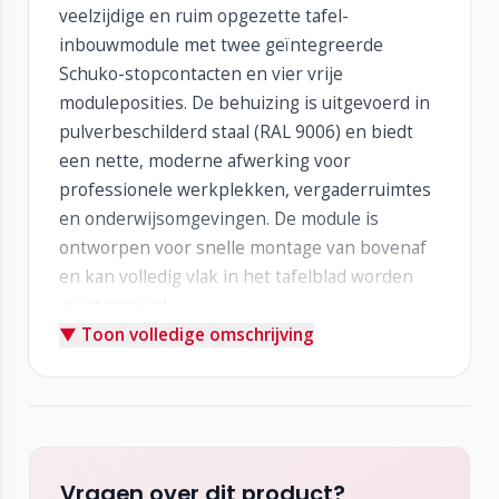
veelzijdige en ruim opgezette tafel-
inbouwmodule met twee geïntegreerde
Schuko-stopcontacten en vier vrije
moduleposities. De behuizing is uitgevoerd in
pulverbeschilderd staal (RAL 9006) en biedt
een nette, moderne afwerking voor
professionele werkplekken, vergaderruimtes
en onderwijsomgevingen. De module is
ontworpen voor snelle montage van bovenaf
en kan volledig vlak in het tafelblad worden
geïntegreerd.
▼ Toon volledige omschrijving
Kenmerken:
6-voudige tafel-inbouwunit
2 geïntegreerde Schuko-stopcontacten
4 vrije moduleposities voor maatwerk
Pulverbeschilderde stalen behuizing in RAL
9006
Vragen over dit product?