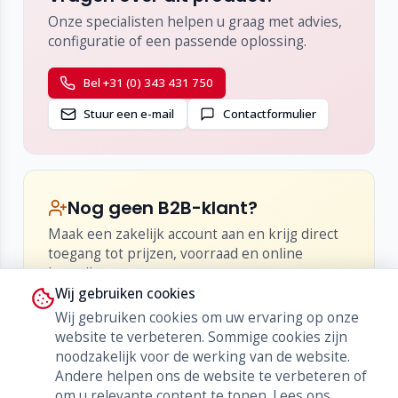
Snelle klikmontage van bovenaf
Onze specialisten helpen u graag met advies,
Vlak in te bouwen in tafelbladen tot ca. 40 mm
configuratie of een passende oplossing.
dik
Installatiediepte circa 65 mm
Bel +31 (0) 343 431 750
Uitbreidingsmodules (Konnect flex 45
Stuur een e-mail
Contactformulier
click-serie)
Compatibel met alle Konnect flex 45-modules,
zoals:
HDMI
Nog geen B2B-klant?
USB-A / USB-C
Maak een zakelijk account aan en krijg direct
RJ45 netwerk
toegang tot prijzen, voorraad en online
Audio (3,5 mm / XLR)
bestellen.
VGA
Wij gebruiken cookies
•
Inzicht in netto-prijzen en kortingen
DisplayPort
Wij gebruiken cookies om uw ervaring op onze
•
Live voorraad en levertijden
Blindmodules
website te verbeteren. Sommige cookies zijn
•
Bestellen, herbestellen en orderhistorie
noodzakelijk voor de werking van de website.
Andere helpen ons de website te verbeteren of
Word klant
om u relevante content te tonen.
Lees ons